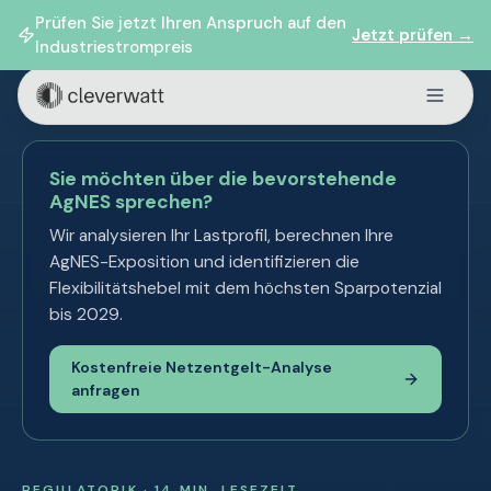
Prüfen Sie jetzt Ihren Anspruch auf den
Jetzt prüfen →
Industriestrompreis
Sie möchten über die bevorstehende
AgNES sprechen?
Wir analysieren Ihr Lastprofil, berechnen Ihre
AgNES-Exposition und identifizieren die
Flexibilitätshebel mit dem höchsten Sparpotenzial
bis 2029.
Kostenfreie Netzentgelt-Analyse
anfragen
REGULATORIK · 14 MIN. LESEZEIT