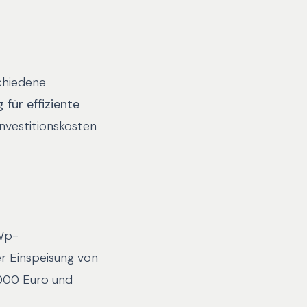
chiedene
für effiziente
nvestitionskosten
kWp-
r Einspeisung von
.000 Euro und