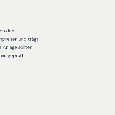
ben den
mpreisen und trägt
e Anlage sollten
nau geprüft