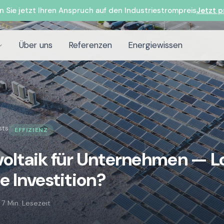
n Sie jetzt Ihren Anspruch auf den Industriestrompreis
Jetzt p
Über uns
Referenzen
Energiewissen
sts
EFFIZIENZ
oltaik für Unternehmen — L
ie Investition?
·
7 Min. Lesezeit