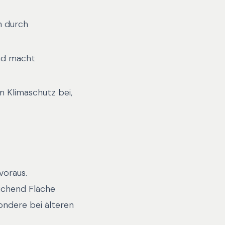
n durch
nd macht
m Klimaschutz bei,
voraus.
eichend Fläche
ondere bei älteren