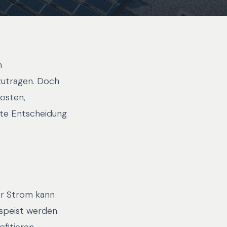
n
zutragen. Doch
Kosten,
rte Entscheidung
er Strom kann
speist werden.