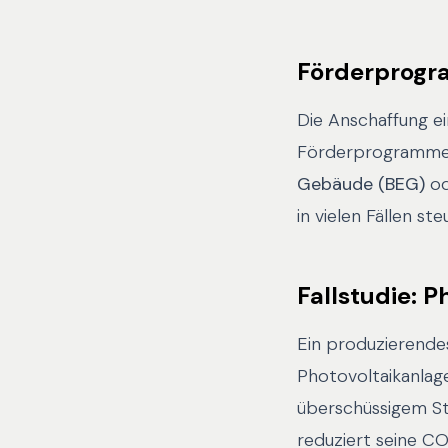
Förderprogr
Die Anschaffung e
Förderprogramme u
Gebäude (BEG)
od
in vielen Fällen st
Fallstudie: P
Ein produzierendes
Photovoltaikanlag
überschüssigem St
reduziert seine C