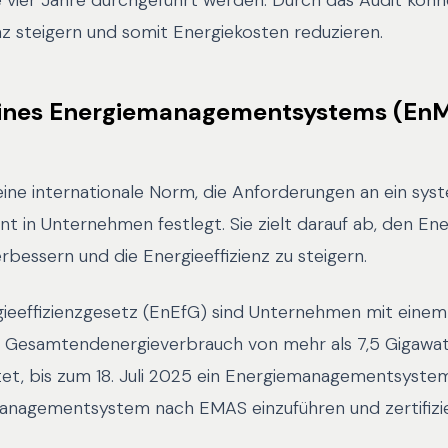
 vier Jahre durchgeführt werden. Durch das Audit kö
enz steigern und somit Energiekosten reduzieren.
eines Energiemanagementsystems (EnM
eine internationale Norm, die Anforderungen an ein sys
 in Unternehmen festlegt. Sie zielt darauf ab, den En
erbessern und die Energieeffizienz zu steigern.
eeffizienzgesetz (EnEfG) sind Unternehmen mit einem
n Gesamtendenergieverbrauch von mehr als 7,5 Gigaw
htet, bis zum 18. Juli 2025 ein Energiemanagementsyst
nagementsystem nach EMAS einzuführen und zertifizier