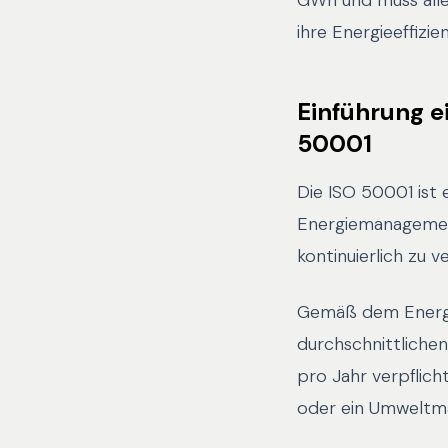
GWh und muss alle
ihre Energieeffizi
Einführung 
50001
Die ISO 50001 ist 
Energiemanagement
kontinuierlich zu v
Gemäß dem Energi
durchschnittliche
pro Jahr verpflic
oder ein Umweltma