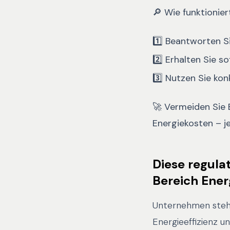
🔎
Wie funktionie
1️⃣
Beantworten S
2️⃣
Erhalten Sie so
3️⃣
Nutzen Sie ko
🚀
Vermeiden Sie B
Energiekosten – je
Diese regula
Bereich Ener
Unternehmen stehe
Energieeffizienz u