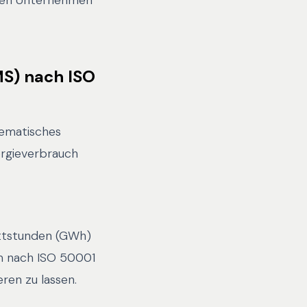
nnen Unternehmen
S) nach ISO
tematisches
ergieverbrauch
attstunden (GWh)
em nach ISO 50001
en zu lassen.