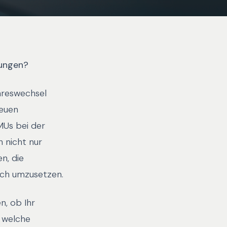
lungen?
hreswechsel
neuen
MUs bei der
 nicht nur
n, die
ich umzusetzen.
n, ob Ihr
 welche