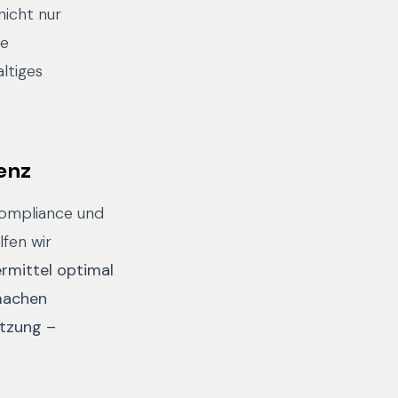
icht nur
ie
ltiges
ienz
 Compliance und
fen wir
ermittel optimal
machen
etzung –