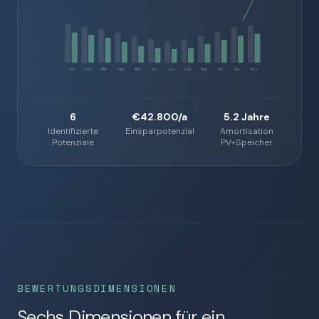
Jan
Feb
Mär
Apr
Mai
Jun
Jul
Aug
Sep
Okt
Nov
Dez
6
€42.800/a
5.2 Jahre
Identifizierte
Einsparpotenzial
Amortisation
Potenziale
PV+Speicher
BEWERTUNGSDIMENSIONEN
Sechs Dimensionen für ein