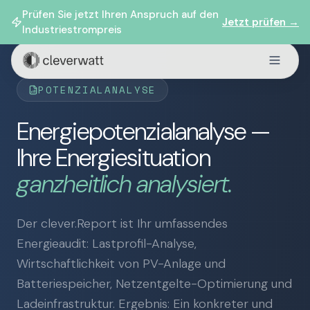
Prüfen Sie jetzt Ihren Anspruch auf den
Jetzt prüfen →
Industriestrompreis
POTENZIALANALYSE
Energiepotenzialanalyse —
Ihre Energiesituation
ganzheitlich analysiert.
Der clever.Report ist Ihr umfassendes
Energieaudit: Lastprofil-Analyse,
Wirtschaftlichkeit von PV-Anlage und
Batteriespeicher, Netzentgelte-Optimierung und
Ladeinfrastruktur. Ergebnis: Ein konkreter und