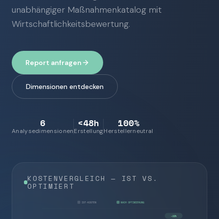
unabhängiger Maßnahmenkatalog mit
Wirtschaftlichkeitsbewertung.
Report anfragen
Dimensionen entdecken
6
<48h
100%
Analysedimensionen
Erstellung
Herstellerneutral
KOSTENVERGLEICH — IST VS.
OPTIMIERT
IST-KOSTEN
NACH OPTIMIERUNG
−22%