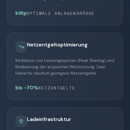
kWp
OPTIMALE ANLAGENGRÖSSE
PV-Erzeugung
Eigenverbrauch
Netzentgeltoptimierung
06:00
20:00
Reduktion von Leistungsspitzen (Peak Shaving) und
Realisierung der atypischen Netznutzung. Zwei
Hebel für deutlich geringere Netzentgelte.
bis −70%
NETZENTGELTE
HOCHLAST
−30%
−70% NNE
LASTSPITZE
Ladeinfrastruktur
Peak Shaving
Atypische Netznutzung