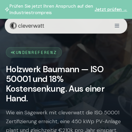
Prüfen Sie jetzt Ihren Anspruch auf den
Jetzt prüfen →
Industriestrompreis
KUNDENREFERENZ
Holzwerk Baumann — ISO
50001 und 18%
Kostensenkung. Aus einer
Hand.
Wie ein Sägewerk mit cleverwatt die ISO 50001
Zertifizierung erreicht, eine 450 kWp PV-Anlage
plant und gleichzeitig €210k pro Jahr einspart.