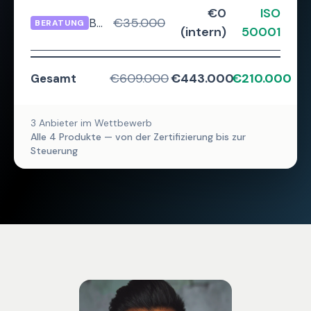
€0
ISO
€35.000
Beratung & Zertifizierung
BERATUNG
(intern)
50001
€609.000
€443.000
€210.000
Gesamt
3 Anbieter im Wettbewerb
Alle 4 Produkte — von der Zertifizierung bis zur
Steuerung