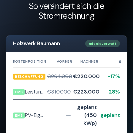
So verändert sich die
Stromrechnung
Holzwerk Baumann
mit cleverwatt
KOSTENPOSITION
VORHER
NACHHER
Δ
€264.000
€220.000
-17%
Arbeitspreis (Stromeinkauf)
BESCHAFFUNG
€310.000
€223.000
-28%
Leistungspreis (Netzentgelt)
EMS
geplant
—
(450
geplant
PV-Eigenverbrauch
EMS
kWp)