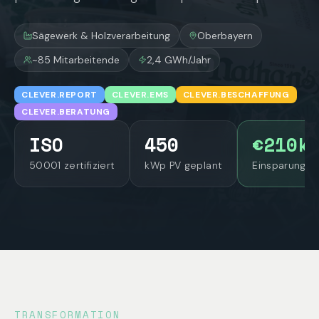
Sägewerk & Holzverarbeitung
Oberbayern
~85 Mitarbeitende
2,4 GWh/Jahr
CLEVER.REPORT
CLEVER.EMS
CLEVER.BESCHAFFUNG
CLEVER.BERATUNG
ISO
450
€210k
50001 zertifiziert
kWp PV geplant
Einsparung/J
TRANSFORMATION