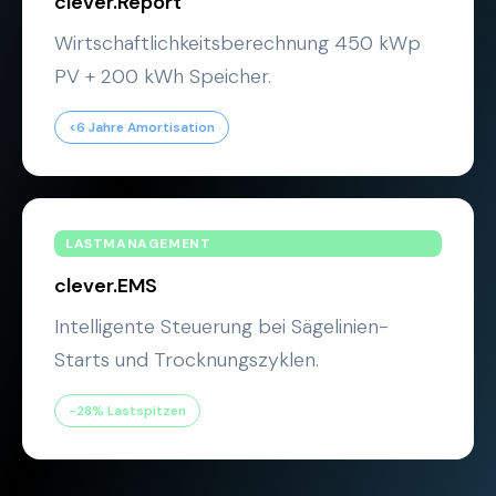
clever.Report
Wirtschaftlichkeitsberechnung 450 kWp
PV + 200 kWh Speicher.
<6 Jahre Amortisation
LASTMANAGEMENT
clever.EMS
Intelligente Steuerung bei Sägelinien-
Starts und Trocknungszyklen.
-28% Lastspitzen