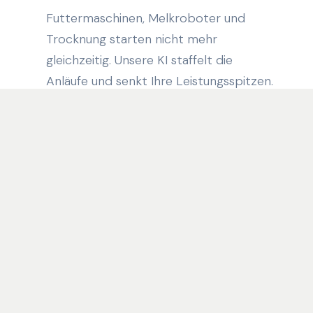
Futtermaschinen, Melkroboter und
Trocknung starten nicht mehr
gleichzeitig. Unsere KI staffelt die
Anläufe und senkt Ihre Leistungsspitzen.
Vorher
Nachher
Speicher intelligent steuern
03
Batteriespeicher als Puffer zwischen PV-
Produktion und Verbrauch. Optimal
laden bei Sonne, entladen bei
Spitzenbedarf — vollautomatisch.