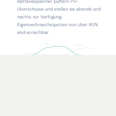
Batteriespeicher puffern PV-
Überschüsse und stellen sie abends und
nachts zur Verfügung.
Eigenverbrauchsquoten von über 80%
sind erreichbar.
☀ Laden
🌙 Nutzen
Wärmepumpen preisoptimiert
03
betreiben
Heizung und Warmwasser dann
erzeugen, wenn der Strom am
günstigsten ist. Thermische