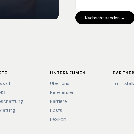
Nachricht senden →
KTE
UNTERNEHMEN
PARTNE
eport
Über uns
Für Instal
EMS
Referenzen
eschaffung
Karriere
eratung
Posts
Lexikon