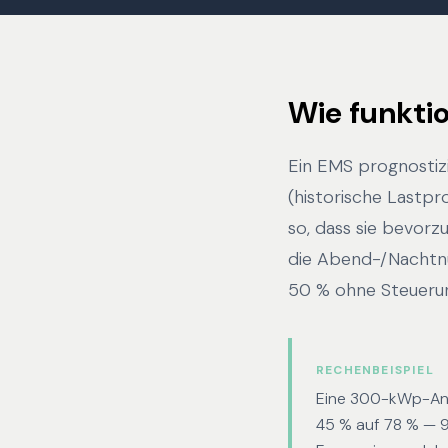
Wie funktio
Ein EMS prognostiz
(historische Lastp
so, dass sie bevorz
die Abend-/Nachtnu
50 % ohne Steueru
RECHENBEISPIEL
Eine 300-kWp-Anl
45 % auf 78 % — 9