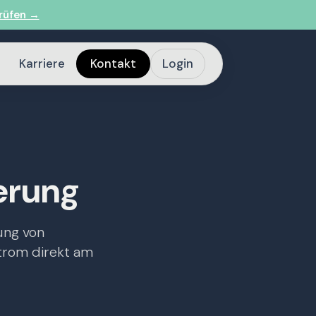
rüfen →
Karriere
Kontakt
Login
erung
ung von
strom direkt am