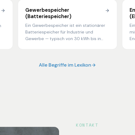
Gewerbespeicher
E
(Batteriespeicher)
(
Ein Gewerbespeicher ist ein stationärer
Ei
n
Batteriespeicher für Industrie und
mi
Gewerbe — typisch von 30 kWh bis in
En
nd
den MWh-Bereich. Er kappt Lastspitzen,
mi
erhöht den PV-Eigenverbrauch und kann
Em
Flexibilität vermarkten.
An
Alle Begriffe im Lexikon
KONTAKT