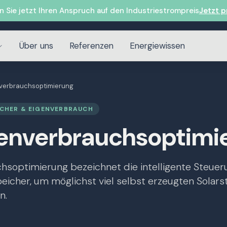
n Sie jetzt Ihren Anspruch auf den Industriestrompreis
Jetzt p
Über uns
Referenzen
Energiewissen
verbrauchsoptimierung
EICHER & EIGENVERBRAUCH
enverbrauchsoptimi
hsoptimierung bezeichnet die intelligente Steuer
icher, um möglichst viel selbst erzeugten Solar
n.