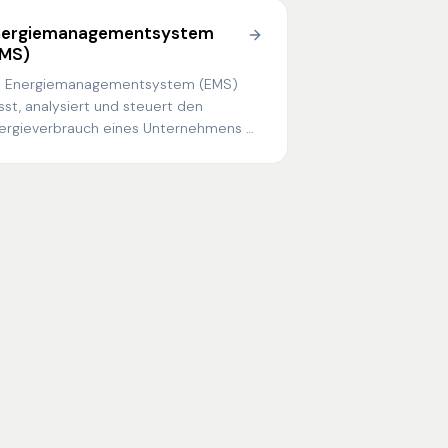
nergiemanagementsystem
EMS)
n Energiemanagementsystem (EMS)
sst, analysiert und steuert den
ergieverbrauch eines Unternehmens —
t dem Ziel, Kosten zu senken,
issionen zu reduzieren und gesetzliche
forderungen wie ISO 50001 zu erfüllen.