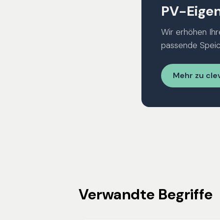
PV-Eige
Wir erhöhen Ih
passende Speic
Mehr zu cle
Verwandte Begriffe