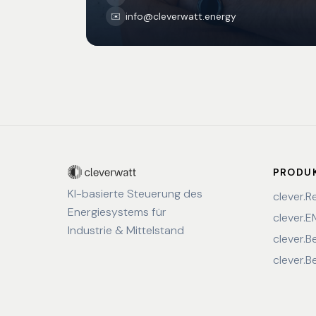
info@cleverwatt.energy
✉️
PRODU
KI-basierte Steuerung des
clever.R
Energiesystems für
clever.
Industrie & Mittelstand
clever.B
clever.B