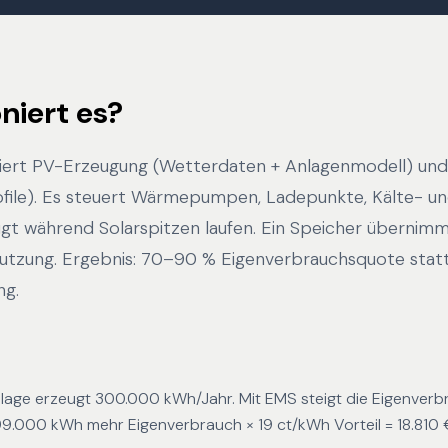
niert es?
iert PV-Erzeugung (Wetterdaten + Anlagenmodell) un
rofile). Es steuert Wärmepumpen, Ladepunkte, Kälte- un
ugt während Solarspitzen laufen. Ein Speicher übernim
tzung. Ergebnis: 70–90 % Eigenverbrauchsquote stat
ng.
age erzeugt 300.000 kWh/Jahr. Mit EMS steigt die Eigenver
9.000 kWh mehr Eigenverbrauch × 19 ct/kWh Vorteil = 18.810 