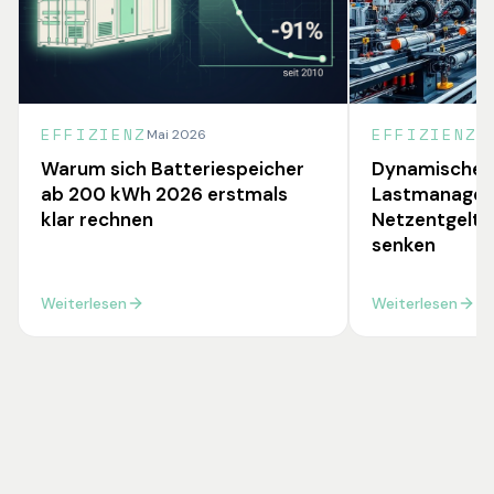
EFFIZIENZ
EFFIZIENZ
Mai 2026
Ma
Warum sich Batteriespeicher
Dynamisches
ab 200 kWh 2026 erstmals
Lastmanagem
klar rechnen
Netzentgelte
senken
Weiterlesen
Weiterlesen