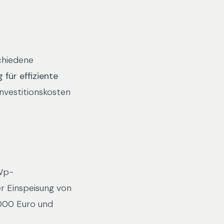
chiedene
für effiziente
nvestitionskosten
kWp-
r Einspeisung von
.000 Euro und