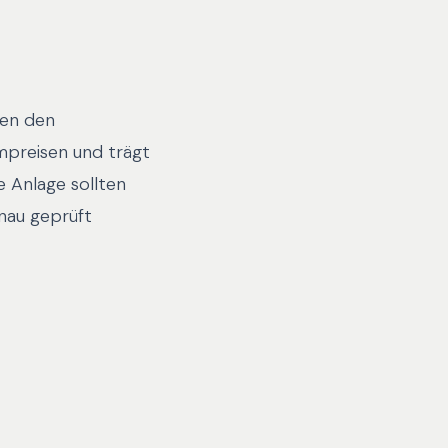
ben den
mpreisen und trägt
e Anlage sollten
nau geprüft