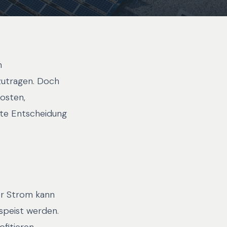
n
zutragen. Doch
Kosten,
rte Entscheidung
er Strom kann
speist werden.