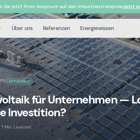
n Sie jetzt Ihren Anspruch auf den Industriestrompreis
Jetzt p
Über uns
Referenzen
Energiewissen
sts
EFFIZIENZ
oltaik für Unternehmen — L
ie Investition?
·
7 Min. Lesezeit