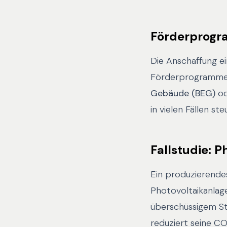
Förderprogr
Die Anschaffung e
Förderprogramme u
Gebäude (BEG)
od
in vielen Fällen st
Fallstudie: P
Ein produzierendes
Photovoltaikanlag
überschüssigem St
reduziert seine C