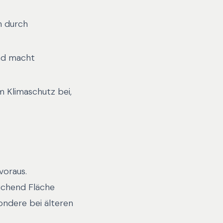
n durch
nd macht
m Klimaschutz bei,
voraus.
eichend Fläche
ondere bei älteren