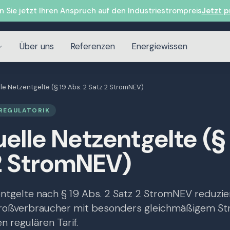
n Sie jetzt Ihren Anspruch auf den Industriestrompreis
Jetzt p
Über uns
Referenzen
Energiewissen
lle Netzentgelte (§ 19 Abs. 2 Satz 2 StromNEV)
REGULATORIK
uelle Netzentgelte (§
 2 StromNEV)
entgelte nach § 19 Abs. 2 Satz 2 StromNEV reduzi
Großverbraucher mit besonders gleichmäßigem S
n regulären Tarif.