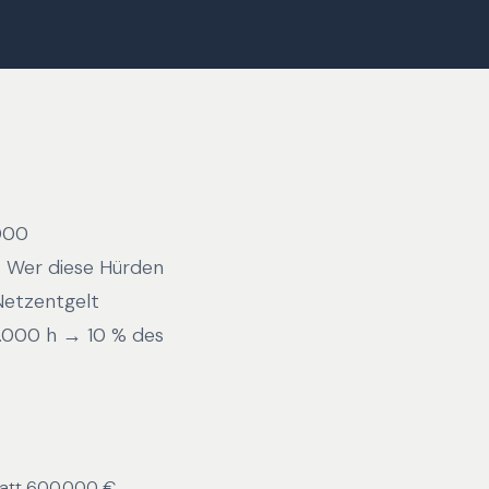
000
. Wer diese Hürden
 Netzentgelt
 8.000 h → 10 % des
tatt 600.000 €