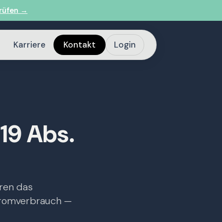
rüfen →
Karriere
Kontakt
Login
 19 Abs.
eren das
tromverbrauch —