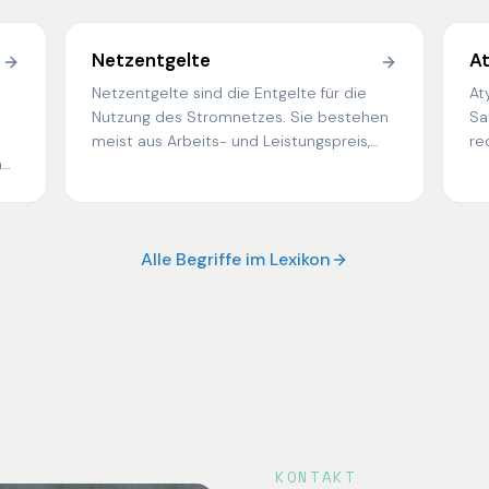
Netzentgelte
A
Netzentgelte sind die Entgelte für die
At
Nutzung des Stromnetzes. Sie bestehen
Sa
meist aus Arbeits- und Leistungspreis,
re
ahr
dazu kommen Entgelte für Messung und
Ve
Messstellenbetrieb sowie weitere
vo
Umlagen.
Ho
be
Alle Begriffe im Lexikon
KONTAKT