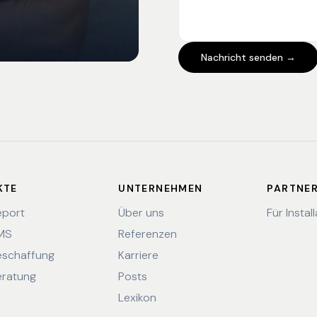
Nachricht senden →
KTE
UNTERNEHMEN
PARTNE
eport
Über uns
Für Instal
EMS
Referenzen
eschaffung
Karriere
eratung
Posts
Lexikon