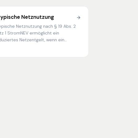
typische Netznutzung
ypische Netznutzung nach § 19 Abs. 2
tz 1 StromNEV ermöglicht ein
duziertes Netzentgelt, wenn ein
rbraucher seine Höchstlast
rhersehbar außerhalb der
chlastzeitfenster des Netzbetreibers
zieht.