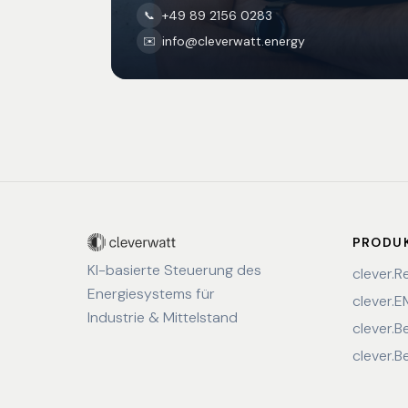
+49 89 2156 0283
📞
info@cleverwatt.energy
✉️
PRODU
KI-basierte Steuerung des
clever.R
Energiesystems für
clever.
Industrie & Mittelstand
clever.B
clever.B