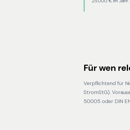
25.000 € im Jahr.
Für wen re
Verpflichtend für N
StromStG). Vorausse
50005 oder DIN EN 