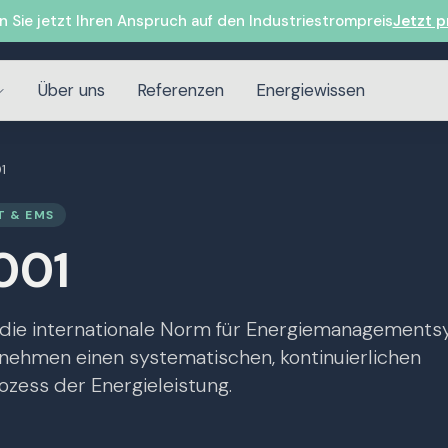
n Sie jetzt Ihren Anspruch auf den Industriestrompreis
Jetzt p
Über uns
Referenzen
Energiewissen
1
 & EMS
001
t die internationale Norm für Energiemanagement
nehmen einen systematischen, kontinuierlichen
zess der Energieleistung.