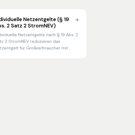
dividuelle Netzentgelte (§ 19
s. 2 Satz 2 StromNEV)
dividuelle Netzentgelte nach § 19 Abs. 2
tz 2 StromNEV reduzieren das
tzentgelt für Großverbraucher mit
sonders gleichmäßigem
romverbrauch — bis zu 90 % auf den
gulären Tarif.