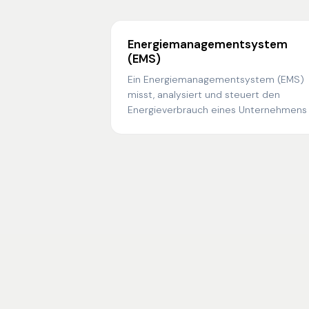
Energiemanagementsystem
(EMS)
Ein Energiemanagementsystem (EMS)
misst, analysiert und steuert den
Energieverbrauch eines Unternehmens
mit dem Ziel, Kosten zu senken,
Emissionen zu reduzieren und gesetzli
Anforderungen wie ISO 50001 zu erfülle