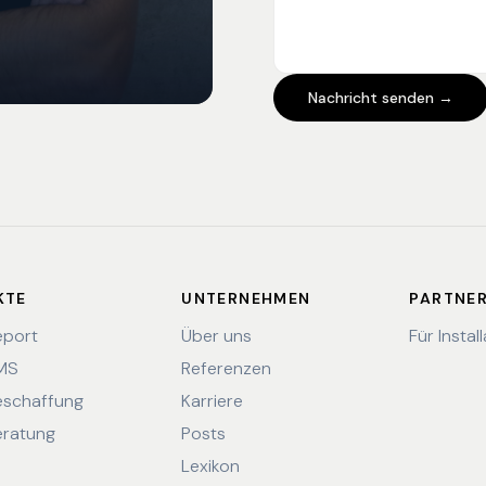
Nachricht senden →
KTE
UNTERNEHMEN
PARTNE
eport
Über uns
Für Instal
EMS
Referenzen
eschaffung
Karriere
eratung
Posts
Lexikon