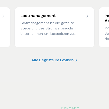
Lastmanagement
In
Ab
Lastmanagement ist die gezielte
In
Steuerung des Stromverbrauchs im
Sa
Unternehmen, um Lastspitzen zu
 —
Ne
vermeiden, Netzentgelte zu senken und
be
vorhandene Flexibilität wirtschaftlich zu
che
St
nutzen.
n.
re
Alle Begriffe im Lexikon
KONTAKT