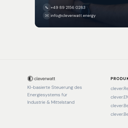
+49 89 2156 0283
📞
info@cleverwatt.energy
✉️
PRODU
KI-basierte Steuerung des
clever.R
Energiesystems für
clever.
Industrie & Mittelstand
clever.B
clever.B