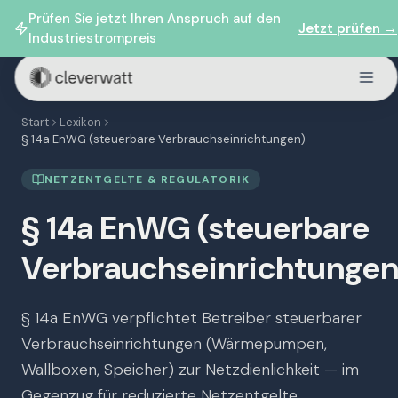
Prüfen Sie jetzt Ihren Anspruch auf den
Jetzt prüfen →
Industriestrompreis
Start
Lexikon
§ 14a EnWG (steuerbare Verbrauchseinrichtungen)
NETZENTGELTE & REGULATORIK
§ 14a EnWG (steuerbare
Verbrauchseinrichtungen
§ 14a EnWG verpflichtet Betreiber steuerbarer
Verbrauchseinrichtungen (Wärmepumpen,
Wallboxen, Speicher) zur Netzdienlichkeit — im
Gegenzug für reduzierte Netzentgelte.