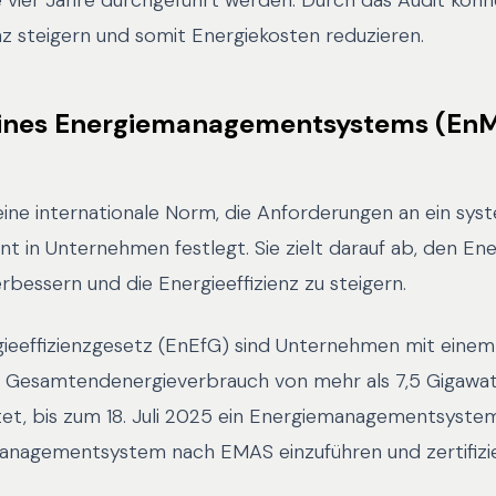
 vier Jahre durchgeführt werden. Durch das Audit kö
enz steigern und somit Energiekosten reduzieren.
eines Energiemanagementsystems (EnM
eine internationale Norm, die Anforderungen an ein sys
 in Unternehmen festlegt. Sie zielt darauf ab, den En
erbessern und die Energieeffizienz zu steigern.
eeffizienzgesetz (EnEfG) sind Unternehmen mit einem
n Gesamtendenergieverbrauch von mehr als 7,5 Gigaw
htet, bis zum 18. Juli 2025 ein Energiemanagementsyst
nagementsystem nach EMAS einzuführen und zertifizier