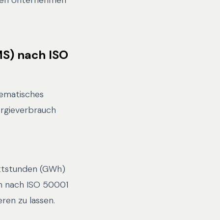
nnen Unternehmen
S) nach ISO
tematisches
ergieverbrauch
attstunden (GWh)
em nach ISO 50001
en zu lassen.