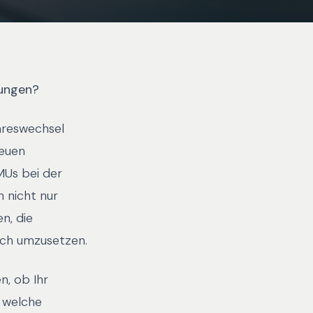
lungen?
hreswechsel
neuen
MUs bei der
 nicht nur
n, die
ich umzusetzen.
n, ob Ihr
 welche