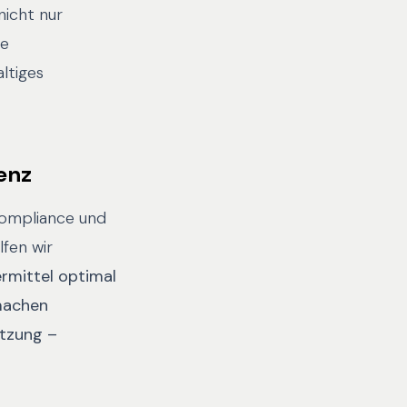
icht nur
ie
ltiges
ienz
 Compliance und
fen wir
ermittel optimal
machen
etzung –