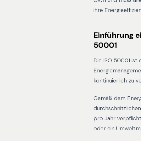
GWh und muss alle
ihre Energieeffizi
Einführung 
50001
Die ISO 50001 ist 
Energiemanagement
kontinuierlich zu v
Gemäß dem Energi
durchschnittliche
pro Jahr verpflic
oder ein Umweltma