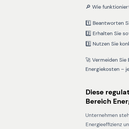
🔎
Wie funktionie
1️⃣
Beantworten S
2️⃣
Erhalten Sie so
3️⃣
Nutzen Sie ko
🚀
Vermeiden Sie B
Energiekosten – je
Diese regula
Bereich Ener
Unternehmen stehe
Energieeffizienz u